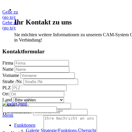
Gehe zu
(go to):
Ihr Kontakt zu uns
Gehe zu
(go to):
Sie möchten weitere Informationen zu unserem CAM-System Con
in Verbindung!
Kontaktformular
Firma
Name
Vorname
Straße /Nr.
PLZ
Ort
Land
E-Mail
Telefonnummer
Menü
Funktionen
Galerie Strategie/Funktions-Übersicht