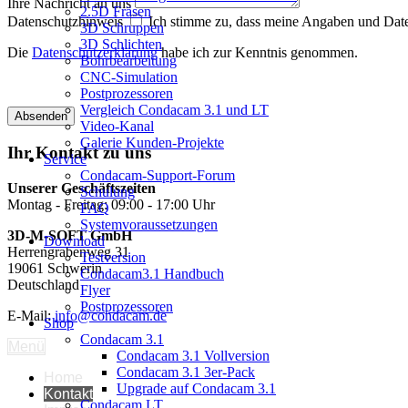
Ihre Nachricht an uns
2.5D Fräsen
Datenschutzhinweis
Ich stimme zu, dass meine Angaben und Date
3D Schruppen
3D Schlichten
Die
Datenschutzerklärung
habe ich zur Kenntnis genommen.
Bohrbearbeitung
CNC-Simulation
Postprozessoren
Vergleich Condacam 3.1 und LT
Video-Kanal
Galerie Kunden-Projekte
Ihr Kontakt zu uns
Service
Condacam-Support-Forum
Unserer Geschäftszeiten
Schulung
Montag - Freitag: 09:00 - 17:00 Uhr
FAQ
Systemvoraussetzungen
3D-M-SOFT GmbH
Download
Herrengrabenweg 31
Testversion
19061 Schwerin
Condacam3.1 Handbuch
Deutschland
Flyer
Postprozessoren
E-Mail:
info@condacam.de
Shop
Condacam 3.1
Menü
Condacam 3.1 Vollversion
Condacam 3.1 3er-Pack
Home
Upgrade auf Condacam 3.1
Kontakt
Condacam LT