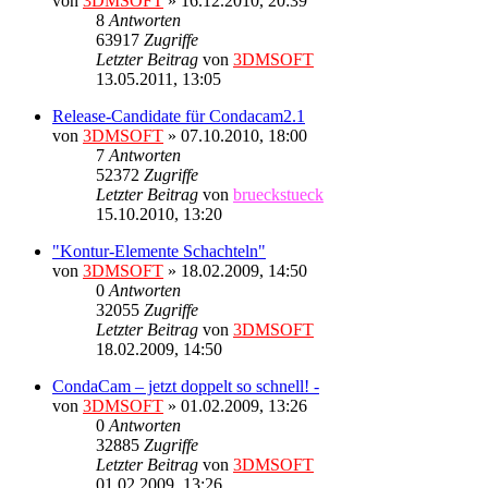
von
3DMSOFT
» 16.12.2010, 20:39
8
Antworten
63917
Zugriffe
Letzter Beitrag
von
3DMSOFT
13.05.2011, 13:05
Release-Candidate für Condacam2.1
von
3DMSOFT
» 07.10.2010, 18:00
7
Antworten
52372
Zugriffe
Letzter Beitrag
von
brueckstueck
15.10.2010, 13:20
"Kontur-Elemente Schachteln"
von
3DMSOFT
» 18.02.2009, 14:50
0
Antworten
32055
Zugriffe
Letzter Beitrag
von
3DMSOFT
18.02.2009, 14:50
CondaCam – jetzt doppelt so schnell! -
von
3DMSOFT
» 01.02.2009, 13:26
0
Antworten
32885
Zugriffe
Letzter Beitrag
von
3DMSOFT
01.02.2009, 13:26